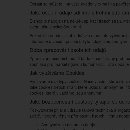
Obrátit se můžete i na výše uvedený e-mail na pověř
Jaké osobní údaje sdílíme s třetími stranam
E-shop je napojen na několik aplikací třetích stran, kt
svém účtu v sekci Soukromí.
Pokud jste neodeslal objednávku a nemáte vytvořený os
informace o vašem počítači. Tyto údaje jsou anonymní.
Doba zpracování osobních údajů
Zpracování osobních údajů bude z naší strany probíh
souhlasu pro marketingovou komunikaci. Tato doba je
Jak využíváme Cookies
Využíváme dva typy cookies. Naše vlastní, které slou
také cookies třetích stran, které ukládají anonymně 
cookies, které ukládáme jsou anonymní.
Jaké bezpečnostní postupy týkající se uc
Poskytovatel přijal a udržuje taková technická a orga
ztrátě, neoprávněným přenosům, k jejich jinému neopr
Anonymizace osobních údajů.