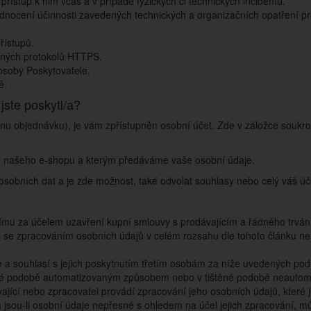
řístup k nim včas a v případě fyzických či technických incidentů.
dnocení účinnosti zavedených technických a organizačních opatření pro
řístupů.
ených protokolů HTTPS.
osoby Poskytovatele.
ě.
jste poskytl/a?
dnu objednávku), je vám zpřístupněn osobní účet. Zde v záložce soukro
í do našeho e-shopu a kterým předáváme vaše osobní údaje.
osobních dat a je zde možnost, také odvolat souhlasy nebo celý váš ú
címu za účelem uzavření kupní smlouvy s prodávajícím a řádného trvá
 se zpracováním osobních údajů v celém rozsahu dle tohoto článku n
 a souhlasí s jejich poskytnutím třetím osobám za níže uvedených po
cké podobě automatizovaným způsobem nebo v tištěné podobě neauto
vající nebo zpracovatel provádí zpracování jeho osobních údajů, kter
jsou-li osobní údaje nepřesné s ohledem na účel jejich zpracování, m