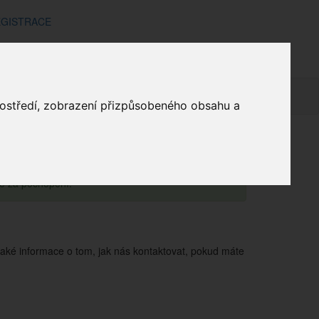
GISTRACE
GDPR
mínky
Doprava a platba
Kontakt
Košík
prostředí, zobrazení přizpůsobeného obsahu a
Obchod
GDPR
me za pochopení.
aké informace o tom, jak nás kontaktovat, pokud máte