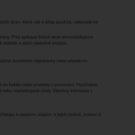
řetích stran, které náš e-shop používá, naleznete ve
strany. Přes aplikace třetích stran shromažďujeme
statistik a jejich následné analýze.
ý začíná doručením objednávky nebo odesláním
né do košíku nebo produkty v porovnání. Používáme
ké nebo marketingové účely. Všechny informace v
řístupu k osobním údajům, k jejich změně, zničení či