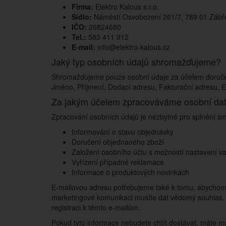
Firma:
Elektro Kalous s.r.o.
Sídlo:
Náměstí Osvobození 261/7, 789 01 Zábř
IČO:
26824680
Tel.:
583 411 912
E-mail:
info@elektro-kalous.cz
Jaký typ osobních údajů shromažďujeme?
Shromažďujeme pouze osobní údaje za účelem doručení
Jméno, Příjmení, Dodací adresu, Fakturační adresu, E-m
Za jakým účelem zpracováváme osobní da
Zpracování osobních údajů je nezbytné pro splnění sml
Informování o stavu objednávky
Doručení objednaného zboží
Založení osobního účtu s možností nastavení v
Vyřízení případné reklamace
Informace o produktových novinkách
E-mailovou adresu potřebujeme také k tomu, abychom v
marketingové komunikaci musíte dát vědomý souhlas. 
registraci k těmto e-mailům.
Pokud tyto informace nebudete chtít dostávat, máte m