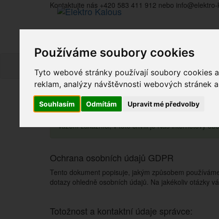
Kontaktujte nás +420 583 411 912 nebo info@elektro-
Používáme soubory cookies
Tyto webové stránky používají soubory cookies a 
reklam, analýzy návštěvnosti webových stránek a z
Souhlasím
Odmítám
Upravit mé předvolby
Vážení zákazníci, v tuto chvíli je Náš internetový 
Ochrana osobních údajů GDPR
Tento dokument popisuje, jakým způsobem používáme a
dotazy ohledně osobních údajů. Na jakékoliv otázky v
Totožnost a kontaktní údaje správce: