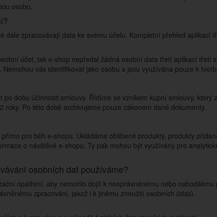
enou osobu.
i?
eré dále zpracovávají data ke svému účelu. Kompletní přehled aplikací t
obní účet, tak e-shop nepředal žádná osobní data třetí aplikací třetí 
 Nemohou vás identifikovat jako osobu a jsou využívána pouze k tvorbě 
at po dobu účinnosti smlouvy. Řídíme se vznikem kupní smlouvy, kter
 2 roky. Po této době archivujeme pouze zákonem dané dokumenty.
ží přímo pro běh e-shopu. Ukládáme oblíbené produkty, produkty přida
informace o návštěvě e-shopu. Ty pak mohou být využívány pro analytic
hovávání osobních dat používáme?
nizační opatření, aby nemohlo dojít k neoprávněnému nebo nahodilému p
ávněnému zpracování, jakož i k jinému zneužití osobních údajů.