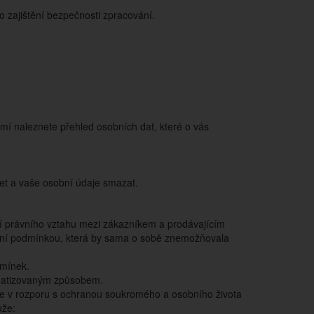
 zajištění bezpečnosti zpracování.
mí naleznete přehled osobních dat, které o vás
čet a vaše osobní údaje smazat.
ní právního vztahu mezi zákazníkem a prodávajícím
ení podmínkou, která by sama o sobě znemožňovala
dmínek.
matizovaným způsobem.
é je v rozporu s ochranou soukromého a osobního života
ůže: