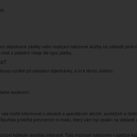
eh
 objednané zásilky nebo realizaci nabízené služby na základě plnění
ail a platební údaje dle typu platby.
ta?
ouvy vzniklé při odeslání objednávky, a to k těmto účelům:
ašeho soukromí
ás mohli informovat o slevách a speciálních akcích, soutěžích a další
Souhlas probíhá potvrzením e-mailu, který vám byl zaslán na základě
ožnost kdykoliv souhlas odstranit. Tuto možnost naleznete v patičce k