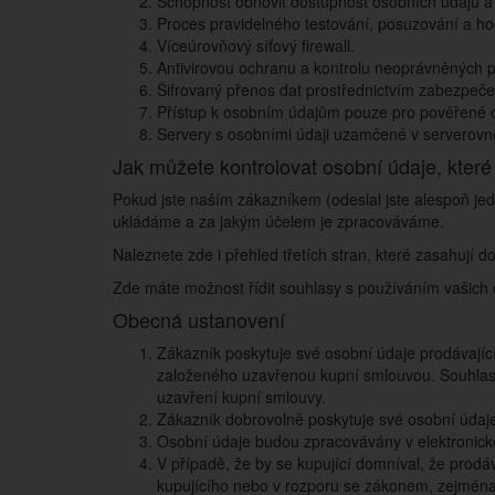
Schopnost obnovit dostupnost osobních údajů a p
Proces pravidelného testování, posuzování a ho
Víceúrovňový síťový firewall.
Antivirovou ochranu a kontrolu neoprávněných p
Šifrovaný přenos dat prostřednictvím zabezpeč
Přístup k osobním údajům pouze pro pověřené 
Servery s osobními údaji uzamčené v serverovn
Jak můžete kontrolovat osobní údaje, které 
Pokud jste naším zákazníkem (odeslal jste alespoň je
ukládáme a za jakým účelem je zpracováváme.
Naleznete zde i přehled třetích stran, které zasahuj
Zde máte možnost řídit souhlasy s používáním vašich 
Obecná ustanovení
Zákazník poskytuje své osobní údaje prodávají
založeného uzavřenou kupní smlouvou. Souhlas
uzavření kupní smlouvy.
Zákazník dobrovolně poskytuje své osobní údaje
Osobní údaje budou zpracovávány v elektroni
V případě, že by se kupující domníval, že prodá
kupujícího nebo v rozporu se zákonem, zejména 