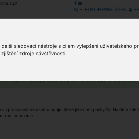
kalous.cz.
HLEDAT
PŘIHLÁŠENÍ
RE
Obchod
GDPR
Obchodní pod
další sledovací nástroje s cílem vylepšení uživatelského 
jištění zdroje návštěvnosti.
obchod v režimu Katalogu. Objednávky on-line nyní nelze vyřídit. Děkuje
 zpracováváme osobní údaje, které jste nám poskytl/a. Najdete zde t
ám rádi odpovíme.