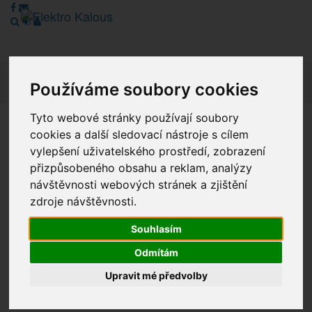
Navig
Používáme soubory cookies
Tyto webové stránky používají soubory
cookies a další sledovací nástroje s cílem
Vážení zákazníci, v tuto chvíli je Náš internetový obchod v
režimu Katalogu. Objednávky on-line nyní nelze vyřídit.
vylepšení uživatelského prostředí, zobrazení
Děkujeme za pochopení.
přizpůsobeného obsahu a reklam, analýzy
návštěvnosti webových stránek a zjištění
zdroje návštěvnosti.
Výprodej
Souhlasím
Novinky
Odmítám
Upravit mé předvolby
Akce