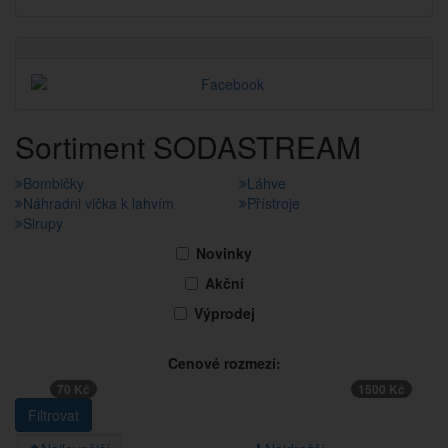
Sortiment SODASTREAM
Bombičky
Láhve
Náhradni vička k lahvím
Přístroje
Sirupy
Novinky
Akční
Výprodej
Cenové rozmezí:
70 Kč
1500 Kč