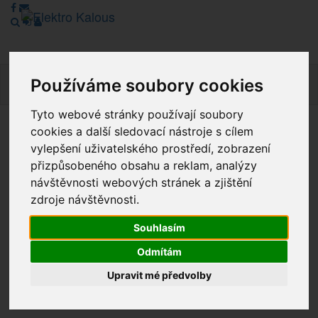
Používáme soubory cookies
Navig
Tyto webové stránky používají soubory
cookies a další sledovací nástroje s cílem
Vážení zákazníci, v tuto chvíli je Náš internetový obchod v
vylepšení uživatelského prostředí, zobrazení
režimu Katalogu. Objednávky on-line nyní nelze vyřídit.
přizpůsobeného obsahu a reklam, analýzy
Děkujeme za pochopení.
návštěvnosti webových stránek a zjištění
zdroje návštěvnosti.
Výprodej
Souhlasím
Odmítám
Novinky
Upravit mé předvolby
Akce