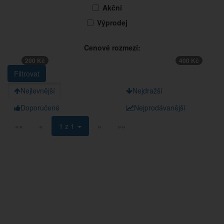
Akční
Výprodej
Cenové rozmezí:
200 Kč
400 Kč
Nejlevnější
Nejdražší
Doporučené
Nejprodávanější
««
«
1 z 1
»
»»