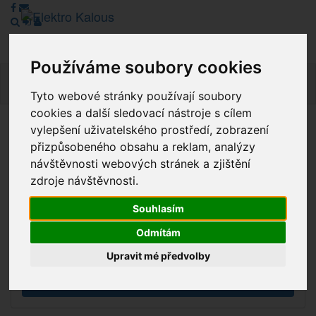
Používáme soubory cookies
Navig
Tyto webové stránky používají soubory
cookies a další sledovací nástroje s cílem
vylepšení uživatelského prostředí, zobrazení
Vážení zákazníci, v tuto chvíli je Náš internetový obchod v
přizpůsobeného obsahu a reklam, analýzy
režimu Katalogu. Objednávky on-line nyní nelze vyřídit.
návštěvnosti webových stránek a zjištění
Děkujeme za pochopení.
zdroje návštěvnosti.
Souhlasím
Výprodej
Odmítám
Novinky
Upravit mé předvolby
Akce