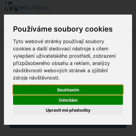
Používáme soubory cookies
Navig
Tyto webové stránky používají soubory
cookies a další sledovací nástroje s cílem
vylepšení uživatelského prostředí, zobrazení
Vážení zákazníci, v tuto chvíli je Náš internetový obchod v
přizpůsobeného obsahu a reklam, analýzy
režimu Katalogu. Objednávky on-line nyní nelze vyřídit.
návštěvnosti webových stránek a zjištění
Děkujeme za pochopení.
zdroje návštěvnosti.
Souhlasím
Výprodej
Odmítám
Novinky
Upravit mé předvolby
Akce