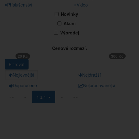
Příslušenství
Video
Novinky
Akční
Výprodej
Cenové rozmezí:
20 Kč
300 Kč
Nejlevnější
Nejdražší
Doporučené
Nejprodávanější
««
«
1 z 1
»
»»