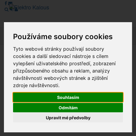
Používáme soubory cookies
Navig
Tyto webové stránky používají soubory
cookies a další sledovací nástroje s cílem
Vážení zákazníci, v tuto chvíli je Náš internetový obchod v
vylepšení uživatelského prostředí, zobrazení
režimu Katalogu. Objednávky on-line nyní nelze vyřídit.
přizpůsobeného obsahu a reklam, analýzy
Děkujeme za pochopení.
návštěvnosti webových stránek a zjištění
zdroje návštěvnosti.
Výprodej
Souhlasím
Odmítám
Novinky
Upravit mé předvolby
Akce