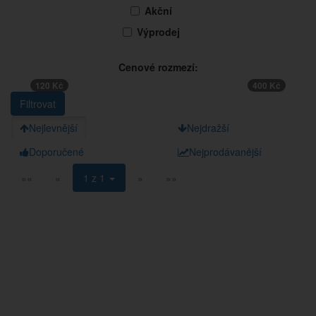
Akční
Výprodej
Cenové rozmezí:
120 Kč
400 Kč
Nejlevnější
Nejdražší
Doporučené
Nejprodávanější
««
«
1 z 1
»
»»