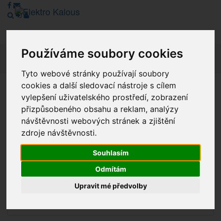
Používáme soubory cookies
Navig
Tyto webové stránky používají soubory
cookies a další sledovací nástroje s cílem
Vážení zákazníci, v tuto chvíli je Náš internetový obchod v
vylepšení uživatelského prostředí, zobrazení
režimu Katalogu. Objednávky on-line nyní nelze vyřídit.
přizpůsobeného obsahu a reklam, analýzy
Děkujeme za pochopení.
návštěvnosti webových stránek a zjištění
zdroje návštěvnosti.
Souhlasím
Výprodej
Odmítám
Novinky
Upravit mé předvolby
Akce