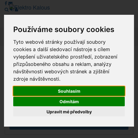
Používáme soubory cookies
Navig
Tyto webové stránky používají soubory
cookies a další sledovací nástroje s cílem
vylepšení uživatelského prostředí, zobrazení
Vážení zákazníci, v tuto chvíli je Náš internetový obchod v
přizpůsobeného obsahu a reklam, analýzy
režimu Katalogu. Objednávky on-line nyní nelze vyřídit.
návštěvnosti webových stránek a zjištění
Děkujeme za pochopení.
zdroje návštěvnosti.
Souhlasím
Výprodej
Odmítám
Novinky
Upravit mé předvolby
Akce