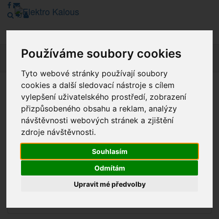
Používáme soubory cookies
Navig
Tyto webové stránky používají soubory
cookies a další sledovací nástroje s cílem
Vážení zákazníci, v tuto chvíli je Náš internetový obchod v
vylepšení uživatelského prostředí, zobrazení
režimu Katalogu. Objednávky on-line nyní nelze vyřídit.
přizpůsobeného obsahu a reklam, analýzy
Děkujeme za pochopení.
návštěvnosti webových stránek a zjištění
zdroje návštěvnosti.
Souhlasím
Výprodej
Odmítám
Novinky
Upravit mé předvolby
Akce