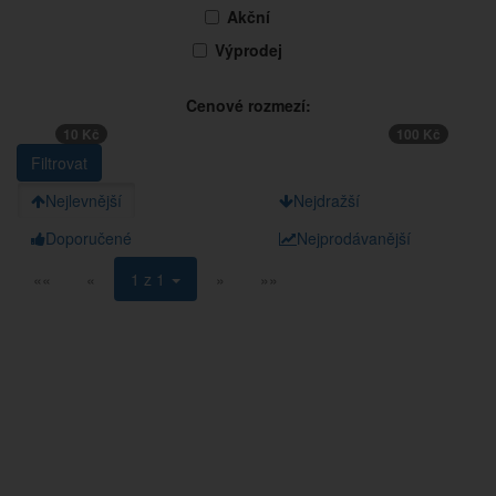
Akční
Výprodej
Cenové rozmezí:
10 Kč
100 Kč
Nejlevnější
Nejdražší
Doporučené
Nejprodávanější
««
«
1 z 1
»
»»