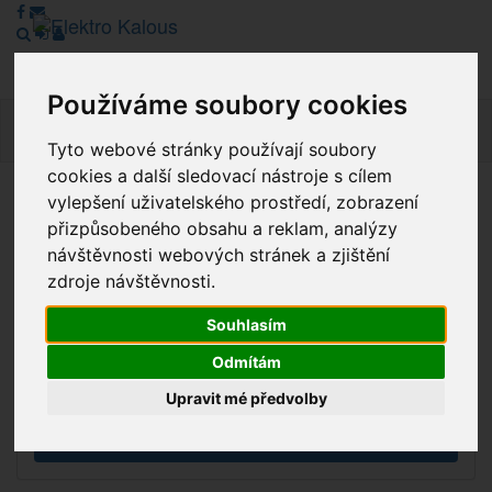
Používáme soubory cookies
Navig
Tyto webové stránky používají soubory
cookies a další sledovací nástroje s cílem
vylepšení uživatelského prostředí, zobrazení
Vážení zákazníci, v tuto chvíli je Náš internetový obchod v
přizpůsobeného obsahu a reklam, analýzy
režimu Katalogu. Objednávky on-line nyní nelze vyřídit.
návštěvnosti webových stránek a zjištění
Děkujeme za pochopení.
zdroje návštěvnosti.
Souhlasím
Výprodej
Odmítám
Novinky
Upravit mé předvolby
Akce