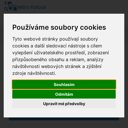
Používáme soubory cookies
Navig
Tyto webové stránky používají soubory
cookies a další sledovací nástroje s cílem
vylepšení uživatelského prostředí, zobrazení
Vážení zákazníci, v tuto chvíli je Náš internetový obchod v
přizpůsobeného obsahu a reklam, analýzy
režimu Katalogu. Objednávky on-line nyní nelze vyřídit.
návštěvnosti webových stránek a zjištění
Děkujeme za pochopení.
zdroje návštěvnosti.
Souhlasím
Výprodej
Odmítám
Novinky
Upravit mé předvolby
Akce