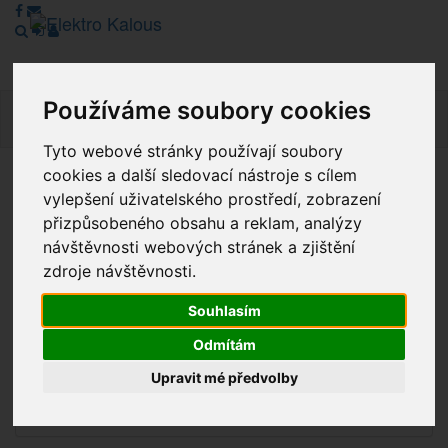
Používáme soubory cookies
Navig
Tyto webové stránky používají soubory
cookies a další sledovací nástroje s cílem
Vážení zákazníci, v tuto chvíli je Náš internetový obchod v
vylepšení uživatelského prostředí, zobrazení
režimu Katalogu. Objednávky on-line nyní nelze vyřídit.
přizpůsobeného obsahu a reklam, analýzy
Děkujeme za pochopení.
návštěvnosti webových stránek a zjištění
zdroje návštěvnosti.
Souhlasím
Výprodej
Odmítám
Novinky
Upravit mé předvolby
Akce