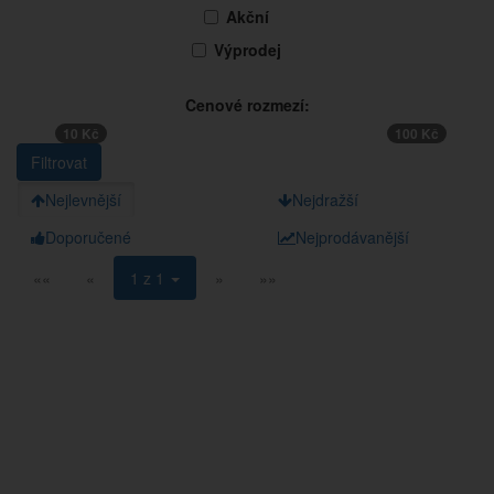
Akční
Výprodej
Cenové rozmezí:
10 Kč
100 Kč
Nejlevnější
Nejdražší
Doporučené
Nejprodávanější
««
«
1 z 1
»
»»