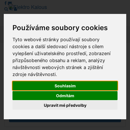
Používáme soubory cookies
Navig
Tyto webové stránky používají soubory
cookies a další sledovací nástroje s cílem
vylepšení uživatelského prostředí, zobrazení
Vážení zákazníci, v tuto chvíli je Náš internetový obchod v
přizpůsobeného obsahu a reklam, analýzy
režimu Katalogu. Objednávky on-line nyní nelze vyřídit.
návštěvnosti webových stránek a zjištění
Děkujeme za pochopení.
zdroje návštěvnosti.
Souhlasím
Výprodej
Odmítám
Novinky
Upravit mé předvolby
Akce