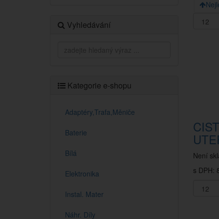
Nejl
Vyhledávání
Kategorie e-shopu
Adaptéry,Trafa,Měniče
CIST
Baterie
UTE
Bílá
Není sk
s DPH: 8
Elektronika
Instal. Mater
Náhr. Díly