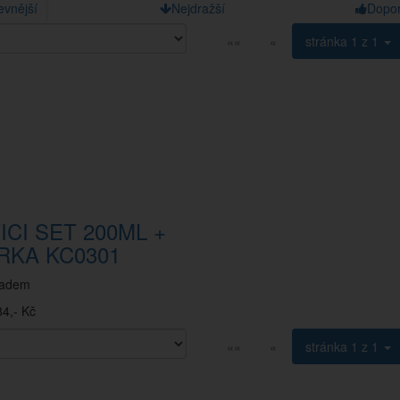
evnější
Nejdražší
Dopo
««
«
stránka
1 z 1
ICI SET 200ML +
RKA KC0301
ladem
4,- Kč
««
«
stránka
1 z 1