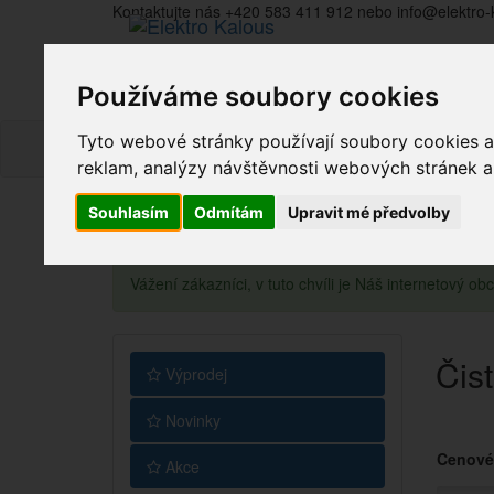
Kontaktujte nás +420 583 411 912 nebo info@elektro-
Používáme soubory cookies
Tyto webové stránky používají soubory cookies a 
reklam, analýzy návštěvnosti webových stránek a z
Souhlasím
Odmítám
Upravit mé předvolby
Vážení zákazníci, v tuto chvíli je Náš internetový 
Čist
Výprodej
Novinky
Cenové
Akce