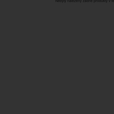
Nebyly nalezeny žádné produkty v tét