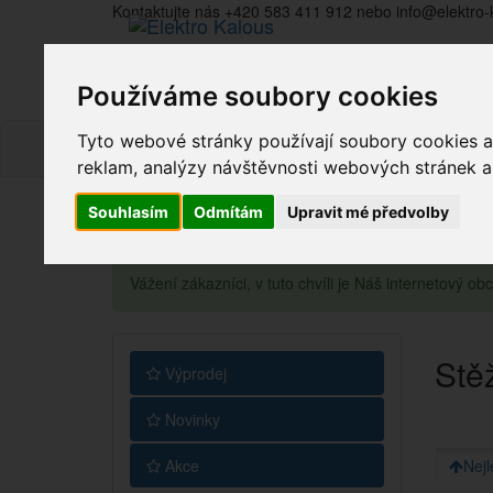
Kontaktujte nás +420 583 411 912 nebo info@elektro-
Používáme soubory cookies
Tyto webové stránky používají soubory cookies a 
reklam, analýzy návštěvnosti webových stránek a z
Souhlasím
Odmítám
Upravit mé předvolby
Vážení zákazníci, v tuto chvíli je Náš internetový 
Stě
Výprodej
Novinky
Akce
Nejl