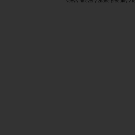
Nebyly nalezeny žádné produkty v tét