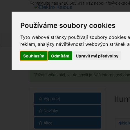
Kontaktujte nás +420 583 411 912 nebo info@elektro-
Používáme soubory cookies
Tyto webové stránky používají soubory cookies a 
reklam, analýzy návštěvnosti webových stránek a z
Souhlasím
Odmítám
Upravit mé předvolby
Vážení zákazníci, v tuto chvíli je Náš internetový 
Ilu
Výprodej
Novinky
Akce
Nejl