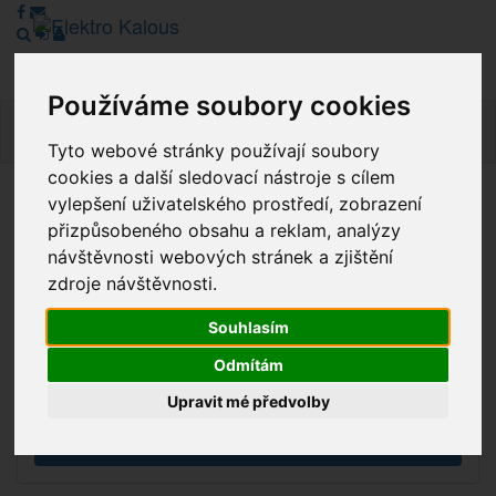
Používáme soubory cookies
Navig
Tyto webové stránky používají soubory
cookies a další sledovací nástroje s cílem
vylepšení uživatelského prostředí, zobrazení
Vážení zákazníci, v tuto chvíli je Náš internetový obchod v
přizpůsobeného obsahu a reklam, analýzy
režimu Katalogu. Objednávky on-line nyní nelze vyřídit.
návštěvnosti webových stránek a zjištění
Děkujeme za pochopení.
zdroje návštěvnosti.
Souhlasím
Výprodej
Odmítám
Novinky
Upravit mé předvolby
Akce