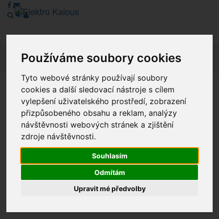
Používáme soubory cookies
Navig
Tyto webové stránky používají soubory
cookies a další sledovací nástroje s cílem
Vážení zákazníci, v tuto chvíli je Náš internetový obchod v
vylepšení uživatelského prostředí, zobrazení
režimu Katalogu. Objednávky on-line nyní nelze vyřídit.
přizpůsobeného obsahu a reklam, analýzy
Děkujeme za pochopení.
návštěvnosti webových stránek a zjištění
zdroje návštěvnosti.
Výprodej
Souhlasím
Odmítám
Novinky
Upravit mé předvolby
Akce