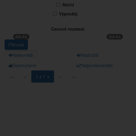
Akční
Výprodej
Cenové rozmezí:
450 Kč
500 Kč
Nejlevnější
Nejdražší
Doporučené
Nejprodávanější
««
«
1 z 1
»
»»