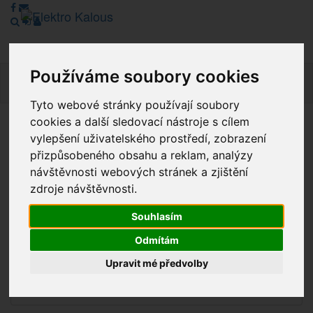
Používáme soubory cookies
Navig
Tyto webové stránky používají soubory
cookies a další sledovací nástroje s cílem
Vážení zákazníci, v tuto chvíli je Náš internetový obchod v
vylepšení uživatelského prostředí, zobrazení
režimu Katalogu. Objednávky on-line nyní nelze vyřídit.
přizpůsobeného obsahu a reklam, analýzy
Děkujeme za pochopení.
návštěvnosti webových stránek a zjištění
zdroje návštěvnosti.
Souhlasím
Výprodej
Odmítám
Novinky
Upravit mé předvolby
Akce