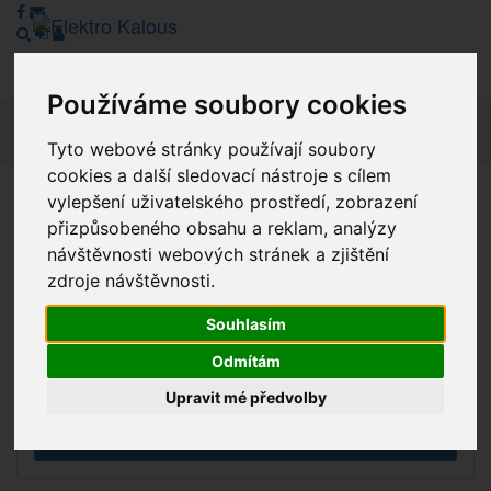
Používáme soubory cookies
Navig
Tyto webové stránky používají soubory
cookies a další sledovací nástroje s cílem
vylepšení uživatelského prostředí, zobrazení
Vážení zákazníci, v tuto chvíli je Náš internetový obchod v
přizpůsobeného obsahu a reklam, analýzy
režimu Katalogu. Objednávky on-line nyní nelze vyřídit.
návštěvnosti webových stránek a zjištění
Děkujeme za pochopení.
zdroje návštěvnosti.
Souhlasím
Výprodej
Odmítám
Novinky
Upravit mé předvolby
Akce