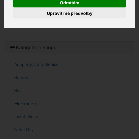
Odmítám
Vyhledávání
Upravit mé předvolby
Kategorie e-shopu
Adaptéry,Trafa,Měniče
Baterie
Bílá
Elektronika
Instal. Mater
Náhr. Díly