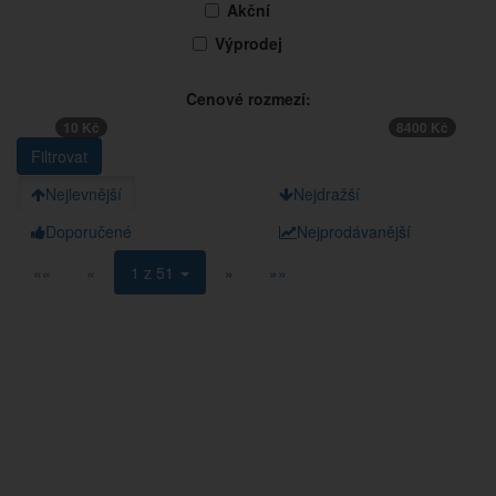
Akční
Výprodej
Cenové rozmezí:
10 Kč
8400 Kč
Nejlevnější
Nejdražší
Doporučené
Nejprodávanější
««
«
1 z 51
»
»»