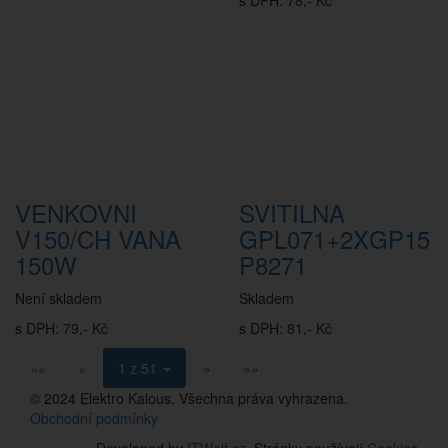
s DPH: 78,- Kč
VENKOVNI
SVITILNA
V150/CH VANA
GPL071+2XGP15
150W
P8271
Není skladem
Skladem
s DPH: 79,- Kč
s DPH: 81,- Kč
««
«
1 z 51
»
»»
© 2024 Elektro Kalous. Všechna práva vyhrazena.
Obchodní podmínky