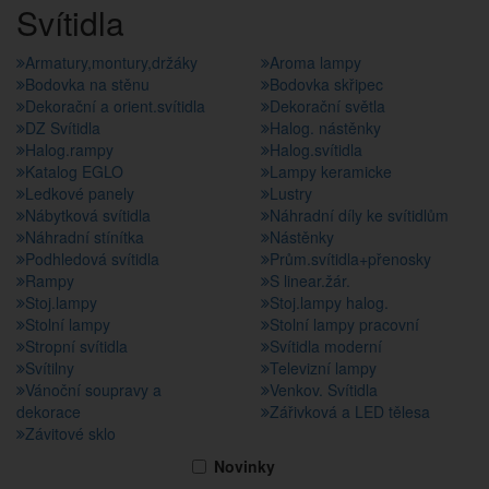
Svítidla
Armatury,montury,držáky
Aroma lampy
Bodovka na stěnu
Bodovka skřipec
Dekorační a orient.svítidla
Dekorační světla
DZ Svítidla
Halog. nástěnky
Halog.rampy
Halog.svítidla
Katalog EGLO
Lampy keramicke
Ledkové panely
Lustry
Nábytková svítidla
Náhradní díly ke svítidlům
Náhradní stínítka
Nástěnky
Podhledová svítidla
Prům.svítidla+přenosky
Rampy
S linear.žár.
Stoj.lampy
Stoj.lampy halog.
Stolní lampy
Stolní lampy pracovní
Stropní svítidla
Svítidla moderní
Svítilny
Televizní lampy
Vánoční soupravy a
Venkov. Svítidla
dekorace
Zářivková a LED tělesa
Závitové sklo
Novinky