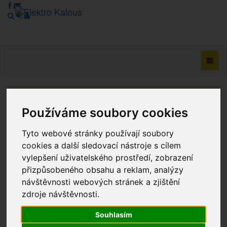
Navig
Vážení zákazníci, v tuto chvíli je Náš internetový obchod v
režimu Katalogu. Objednávky on-line nyní nelze vyřídit.
Používáme soubory cookies
Děkujeme za pochopení.
Tyto webové stránky používají soubory
cookies a další sledovací nástroje s cílem
vylepšení uživatelského prostředí, zobrazení
Výprodej
přizpůsobeného obsahu a reklam, analýzy
Novinky
návštěvnosti webových stránek a zjištění
zdroje návštěvnosti.
Akce
Souhlasím