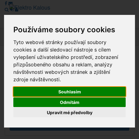
Používáme soubory cookies
Navig
Tyto webové stránky používají soubory
cookies a další sledovací nástroje s cílem
vylepšení uživatelského prostředí, zobrazení
Vážení zákazníci, v tuto chvíli je Náš internetový obchod v
přizpůsobeného obsahu a reklam, analýzy
režimu Katalogu. Objednávky on-line nyní nelze vyřídit.
návštěvnosti webových stránek a zjištění
Děkujeme za pochopení.
zdroje návštěvnosti.
Souhlasím
Výprodej
Odmítám
Novinky
Upravit mé předvolby
Akce