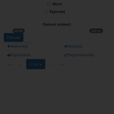
Akční
Výprodej
Cenové rozmezí:
40 Kč
200 Kč
Nejlevnější
Nejdražší
Doporučené
Nejprodávanější
««
«
1 z 4
»
»»