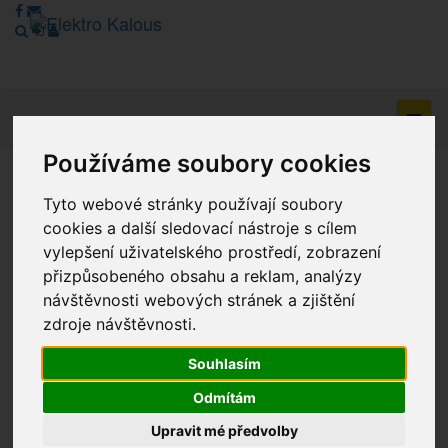
Navig
Používáme soubory cookies
Vážení zákazníci, v tuto chvíli je Náš internetový obchod v
Tyto webové stránky používají soubory
režimu Katalogu. Objednávky on-line nyní nelze vyřídit.
cookies a další sledovací nástroje s cílem
Děkujeme za pochopení.
vylepšení uživatelského prostředí, zobrazení
přizpůsobeného obsahu a reklam, analýzy
návštěvnosti webových stránek a zjištění
Výprodej
zdroje návštěvnosti.
Novinky
Souhlasím
Odmítám
Akce
Upravit mé předvolby