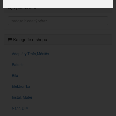
Vyhledávání
Kategorie e-shopu
Adaptéry,Trafa,Měniče
Baterie
Bílá
Elektronika
Instal. Mater
Náhr. Díly