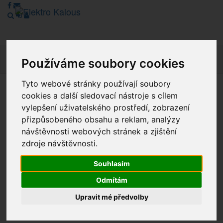
Navig
Používáme soubory cookies
Tyto webové stránky používají soubory
cookies a další sledovací nástroje s cílem
Vážení zákazníci, v tuto chvíli je Náš internetový obchod v
režimu Katalogu. Objednávky on-line nyní nelze vyřídit.
vylepšení uživatelského prostředí, zobrazení
Děkujeme za pochopení.
přizpůsobeného obsahu a reklam, analýzy
návštěvnosti webových stránek a zjištění
zdroje návštěvnosti.
Výprodej
Souhlasím
Novinky
Odmítám
Upravit mé předvolby
Akce