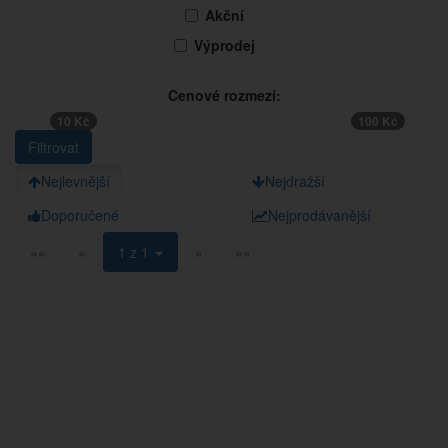
Akční
Výprodej
Cenové rozmezí:
10 Kč
100 Kč
Nejlevnější
Nejdražší
Doporučené
Nejprodávanější
««
«
1 z 1
»
»»