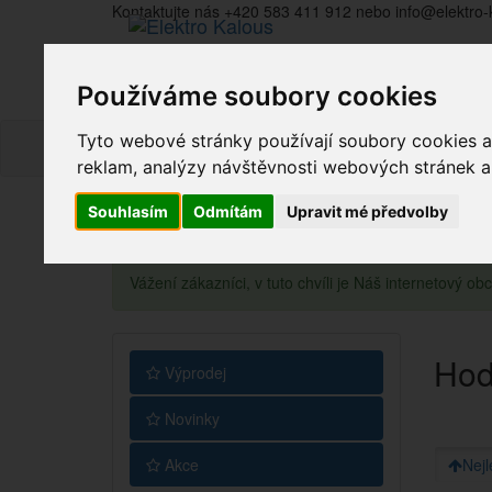
Kontaktujte nás +420 583 411 912 nebo info@elektro-
Používáme soubory cookies
Tyto webové stránky používají soubory cookies a 
reklam, analýzy návštěvnosti webových stránek a z
Souhlasím
Odmítám
Upravit mé předvolby
Vážení zákazníci, v tuto chvíli je Náš internetový 
Hod
Výprodej
Novinky
Akce
Nejl