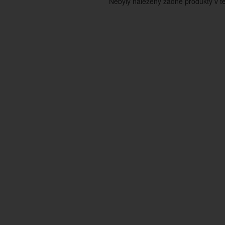
Nebyly nalezeny žádné produkty v tét