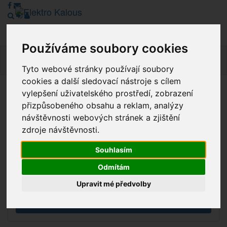
Používáme soubory cookies
Navig
Tyto webové stránky používají soubory
cookies a další sledovací nástroje s cílem
vylepšení uživatelského prostředí, zobrazení
Vážení zákazníci, v tuto chvíli je Náš internetový obchod v
přizpůsobeného obsahu a reklam, analýzy
režimu Katalogu. Objednávky on-line nyní nelze vyřídit.
návštěvnosti webových stránek a zjištění
Děkujeme za pochopení.
zdroje návštěvnosti.
Souhlasím
Výprodej
Odmítám
Novinky
Upravit mé předvolby
Akce