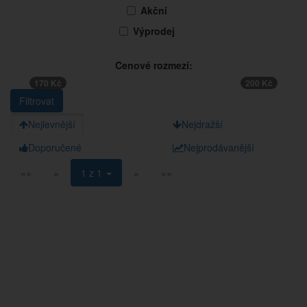
Akční
Výprodej
Cenové rozmezí:
170 Kč
200 Kč
Nejlevnější
Nejdražší
Doporučené
Nejprodávanější
««
«
1 z 1
»
»»