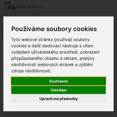
Používáme soubory cookies
Navig
Tyto webové stránky používají soubory
cookies a další sledovací nástroje s cílem
Vážení zákazníci, v tuto chvíli je Náš internetový obchod v
vylepšení uživatelského prostředí, zobrazení
režimu Katalogu. Objednávky on-line nyní nelze vyřídit.
přizpůsobeného obsahu a reklam, analýzy
Děkujeme za pochopení.
návštěvnosti webových stránek a zjištění
zdroje návštěvnosti.
Souhlasím
Výprodej
Odmítám
Novinky
Upravit mé předvolby
Akce