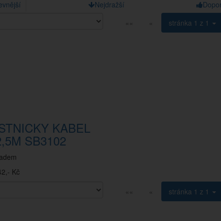
evnější
Nejdražší
Dopo
««
«
stránka
1 z 1
STNICKY KABEL
2,5M SB3102
ladem
2,- Kč
««
«
stránka
1 z 1