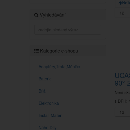
Nejl
Vyhledávání
Kategorie e-shopu
Adaptéry,Trafa,Měniče
UCA
Baterie
90° 
Bílá
Není sk
s DPH: 4
Elektronika
Instal. Mater
Náhr. Díly