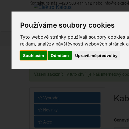
Kontaktujte nás +420 583 411 912 nebo info@elektro-
Používáme soubory cookies
Tyto webové stránky používají soubory cookies a 
reklam, analýzy návštěvnosti webových stránek a z
Souhlasím
Odmítám
Upravit mé předvolby
Vážení zákazníci, v tuto chvíli je Náš internetový 
Kab
Výprodej
Novinky
Cenové
Akce