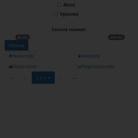
Akční
Výprodej
Cenové rozmezí:
90 Kč
500 Kč
Nejlevnější
Nejdražší
Doporučené
Nejprodávanější
««
«
1 z 1
»
»»