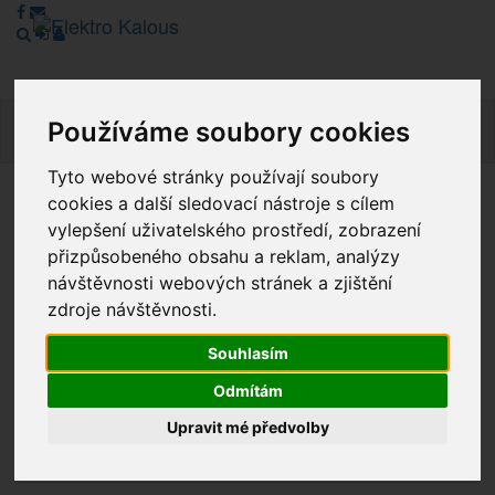
Používáme soubory cookies
Navig
Tyto webové stránky používají soubory
cookies a další sledovací nástroje s cílem
Vážení zákazníci, v tuto chvíli je Náš internetový obchod v
vylepšení uživatelského prostředí, zobrazení
režimu Katalogu. Objednávky on-line nyní nelze vyřídit.
přizpůsobeného obsahu a reklam, analýzy
Děkujeme za pochopení.
návštěvnosti webových stránek a zjištění
zdroje návštěvnosti.
Výprodej
Souhlasím
Odmítám
Novinky
Upravit mé předvolby
Akce