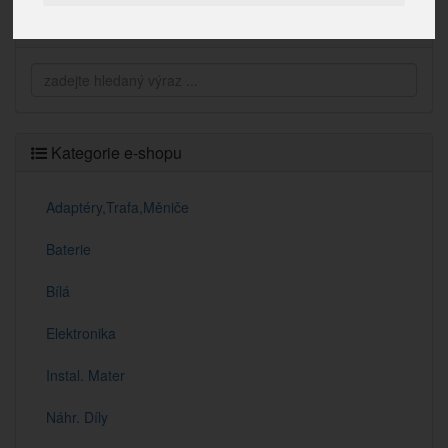
Vyhledávání
Kategorie e-shopu
Adaptéry,Trafa,Měniče
Baterie
Bílá
Elektronika
Instal. Mater
Náhr. Díly