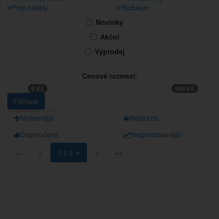
Prop.kabely
Redukce
Novinky
Akční
Výprodej
Cenové rozmezí:
0 Kč
500 Kč
Nejlevnější
Nejdražší
Doporučené
Nejprodávanější
««
«
1 z 6
»
»»