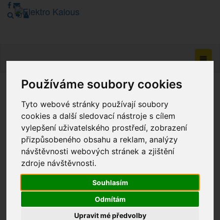
Navig
Používáme soubory cookies
Vážení zákazníci, v tuto chvíli je Náš internetový obchod v
Tyto webové stránky používají soubory
režimu Katalogu. Objednávky on-line nyní nelze vyřídit.
Děkujeme za pochopení.
cookies a další sledovací nástroje s cílem
vylepšení uživatelského prostředí, zobrazení
přizpůsobeného obsahu a reklam, analýzy
návštěvnosti webových stránek a zjištění
Výprodej
zdroje návštěvnosti.
Novinky
Souhlasím
Akce
Odmítám
Upravit mé předvolby