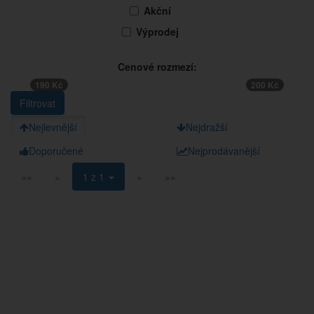
Akční
Výprodej
Cenové rozmezí:
190 Kč
200 Kč
Nejlevnější
Nejdražší
Doporučené
Nejprodávanější
««
«
1 z 1
»
»»