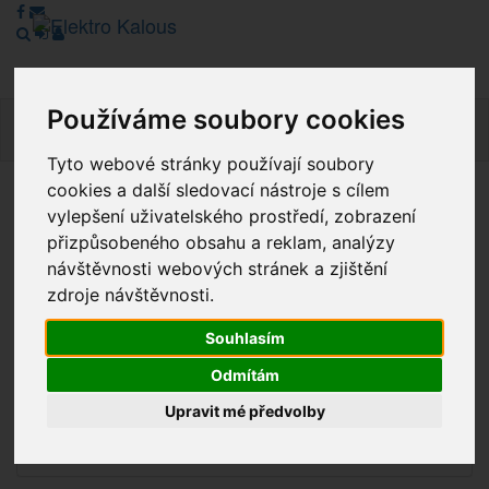
Používáme soubory cookies
Navig
Tyto webové stránky používají soubory
cookies a další sledovací nástroje s cílem
Vážení zákazníci, v tuto chvíli je Náš internetový obchod v
vylepšení uživatelského prostředí, zobrazení
režimu Katalogu. Objednávky on-line nyní nelze vyřídit.
přizpůsobeného obsahu a reklam, analýzy
Děkujeme za pochopení.
návštěvnosti webových stránek a zjištění
zdroje návštěvnosti.
Souhlasím
Výprodej
Odmítám
Novinky
Upravit mé předvolby
Akce