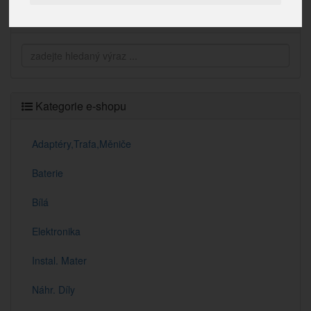
Vyhledávání
Kategorie e-shopu
Adaptéry,Trafa,Měniče
Baterie
Bílá
Elektronika
Instal. Mater
Náhr. Díly