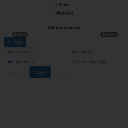
Akční
Výprodej
Cenové rozmezí:
510 Kč
4500 Kč
Nejlevnější
Nejdražší
Doporučené
Nejprodávanější
««
«
1 z 2
»
»»