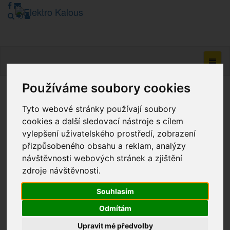
Navig
Používáme soubory cookies
Vážení zákazníci, v tuto chvíli je Náš internetový obchod v
Tyto webové stránky používají soubory
režimu Katalogu. Objednávky on-line nyní nelze vyřídit.
Děkujeme za pochopení.
cookies a další sledovací nástroje s cílem
vylepšení uživatelského prostředí, zobrazení
přizpůsobeného obsahu a reklam, analýzy
návštěvnosti webových stránek a zjištění
Výprodej
zdroje návštěvnosti.
Novinky
Souhlasím
Akce
Odmítám
Upravit mé předvolby