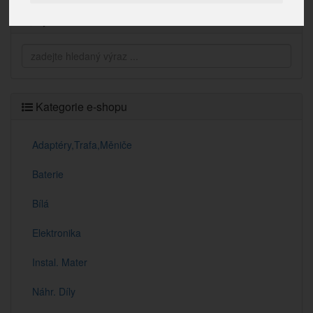
Vyhledávání
Kategorie e-shopu
Adaptéry,Trafa,Měniče
Baterie
Bílá
Elektronika
Instal. Mater
Náhr. Díly