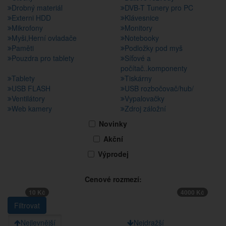
Drobný materiál
DVB-T Tunery pro PC
Externi HDD
Klávesnice
Mikrofony
Monitory
Myši,Herní ovladače
Notebooky
Paměti
Podložky pod myš
Pouzdra pro tablety
Síťové a
počítač..komponenty
Tablety
Tiskárny
USB FLASH
USB rozbočovač/hub/
Ventilátory
Vypalovačky
Web kamery
Zdroj záložní
Novinky
Akční
Výprodej
Cenové rozmezí:
10 Kč
4000 Kč
Nejlevnější
Nejdražší