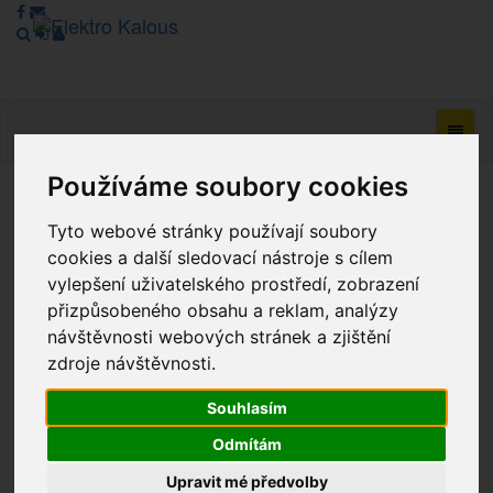
Navig
Používáme soubory cookies
Vážení zákazníci, v tuto chvíli je Náš internetový obchod v
Tyto webové stránky používají soubory
režimu Katalogu. Objednávky on-line nyní nelze vyřídit.
cookies a další sledovací nástroje s cílem
Děkujeme za pochopení.
vylepšení uživatelského prostředí, zobrazení
přizpůsobeného obsahu a reklam, analýzy
návštěvnosti webových stránek a zjištění
Výprodej
zdroje návštěvnosti.
Novinky
Souhlasím
Akce
Odmítám
Upravit mé předvolby