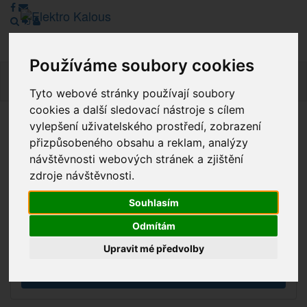
Používáme soubory cookies
Navig
Tyto webové stránky používají soubory
cookies a další sledovací nástroje s cílem
vylepšení uživatelského prostředí, zobrazení
Vážení zákazníci, v tuto chvíli je Náš internetový obchod v
přizpůsobeného obsahu a reklam, analýzy
režimu Katalogu. Objednávky on-line nyní nelze vyřídit.
návštěvnosti webových stránek a zjištění
Děkujeme za pochopení.
zdroje návštěvnosti.
Souhlasím
Výprodej
Odmítám
Novinky
Upravit mé předvolby
Akce