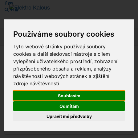
Používáme soubory cookies
Navig
Tyto webové stránky používají soubory
cookies a další sledovací nástroje s cílem
Vážení zákazníci, v tuto chvíli je Náš internetový obchod v
vylepšení uživatelského prostředí, zobrazení
režimu Katalogu. Objednávky on-line nyní nelze vyřídit.
přizpůsobeného obsahu a reklam, analýzy
Děkujeme za pochopení.
návštěvnosti webových stránek a zjištění
zdroje návštěvnosti.
Souhlasím
Výprodej
Odmítám
Novinky
Upravit mé předvolby
Akce