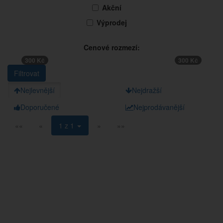
Akční
Výprodej
Cenové rozmezí:
300 Kč
300 Kč
Nejlevnější
Nejdražší
Doporučené
Nejprodávanější
««
«
1 z 1
»
»»