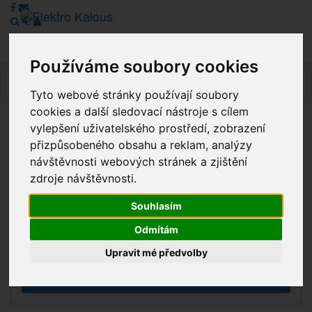
Používáme soubory cookies
Navig
Tyto webové stránky používají soubory
cookies a další sledovací nástroje s cílem
vylepšení uživatelského prostředí, zobrazení
Vážení zákazníci, v tuto chvíli je Náš internetový obchod v
přizpůsobeného obsahu a reklam, analýzy
režimu Katalogu. Objednávky on-line nyní nelze vyřídit.
návštěvnosti webových stránek a zjištění
Děkujeme za pochopení.
zdroje návštěvnosti.
Souhlasím
Výprodej
Odmítám
Novinky
Upravit mé předvolby
Akce