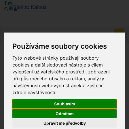
Navig
Používáme soubory cookies
Vážení zákazníci, v tuto chvíli je Náš internetový obchod v
Tyto webové stránky používají soubory
režimu Katalogu. Objednávky on-line nyní nelze vyřídit.
cookies a další sledovací nástroje s cílem
Děkujeme za pochopení.
vylepšení uživatelského prostředí, zobrazení
přizpůsobeného obsahu a reklam, analýzy
návštěvnosti webových stránek a zjištění
Výprodej
zdroje návštěvnosti.
Novinky
Souhlasím
Odmítám
Akce
Upravit mé předvolby