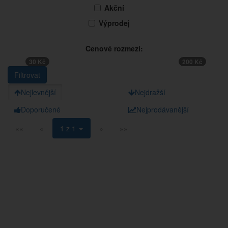
Akční
Výprodej
Cenové rozmezí:
30 Kč
200 Kč
Nejlevnější
Nejdražší
Doporučené
Nejprodávanější
««
«
1 z 1
»
»»