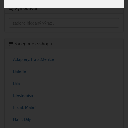
Vyhledávání
Kategorie e-shopu
Adaptéry,Trafa,Měniče
Baterie
Bílá
Elektronika
Instal. Mater
Náhr. Díly