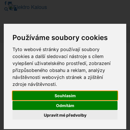
Navig
Používáme soubory cookies
Tyto webové stránky používají soubory
cookies a další sledovací nástroje s cílem
Vážení zákazníci, v tuto chvíli je Náš internetový obchod v
režimu Katalogu. Objednávky on-line nyní nelze vyřídit.
vylepšení uživatelského prostředí, zobrazení
Děkujeme za pochopení.
přizpůsobeného obsahu a reklam, analýzy
návštěvnosti webových stránek a zjištění
zdroje návštěvnosti.
Výprodej
Souhlasím
Novinky
Odmítám
Upravit mé předvolby
Akce