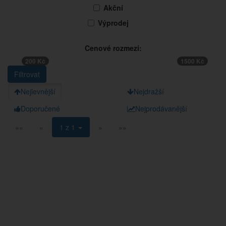
Akční
Výprodej
Cenové rozmezí:
200 Kč
1500 Kč
Nejlevnější
Nejdražší
Doporučené
Nejprodávanější
««
«
1 z 1
»
»»