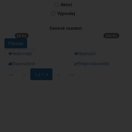
Akční
Výprodej
Cenové rozmezí:
20 Kč
200 Kč
Nejlevnější
Nejdražší
Doporučené
Nejprodávanější
««
«
1 z 1
»
»»