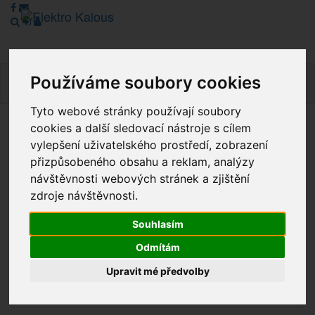
Používáme soubory cookies
Navig
Tyto webové stránky používají soubory
cookies a další sledovací nástroje s cílem
Vážení zákazníci, v tuto chvíli je Náš internetový obchod v
vylepšení uživatelského prostředí, zobrazení
režimu Katalogu. Objednávky on-line nyní nelze vyřídit.
přizpůsobeného obsahu a reklam, analýzy
Děkujeme za pochopení.
návštěvnosti webových stránek a zjištění
zdroje návštěvnosti.
Výprodej
Souhlasím
Odmítám
Novinky
Upravit mé předvolby
Akce