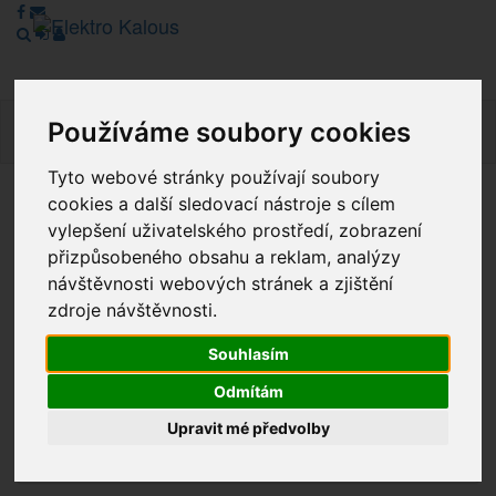
Používáme soubory cookies
Navig
Tyto webové stránky používají soubory
cookies a další sledovací nástroje s cílem
Vážení zákazníci, v tuto chvíli je Náš internetový obchod v
vylepšení uživatelského prostředí, zobrazení
režimu Katalogu. Objednávky on-line nyní nelze vyřídit.
přizpůsobeného obsahu a reklam, analýzy
Děkujeme za pochopení.
návštěvnosti webových stránek a zjištění
zdroje návštěvnosti.
Výprodej
Souhlasím
Odmítám
Novinky
Upravit mé předvolby
Akce