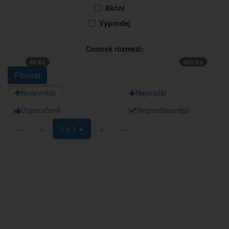
Akční
Výprodej
Cenové rozmezí:
40 Kč
400 Kč
Nejlevnější
Nejdražší
Doporučené
Nejprodávanější
««
«
1 z 1
»
»»