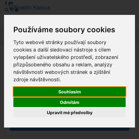
Používáme soubory cookies
Navig
Tyto webové stránky používají soubory
cookies a další sledovací nástroje s cílem
vylepšení uživatelského prostředí, zobrazení
Vážení zákazníci, v tuto chvíli je Náš internetový obchod v
přizpůsobeného obsahu a reklam, analýzy
režimu Katalogu. Objednávky on-line nyní nelze vyřídit.
návštěvnosti webových stránek a zjištění
Děkujeme za pochopení.
zdroje návštěvnosti.
Souhlasím
Výprodej
Odmítám
Novinky
Upravit mé předvolby
Akce