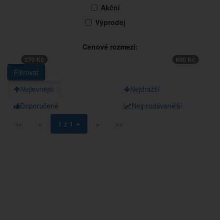
Akční
Výprodej
Cenové rozmezí:
270 Kč
600 Kč
Nejlevnější
Nejdražší
Doporučené
Nejprodávanější
««
«
1 z 1
»
»»