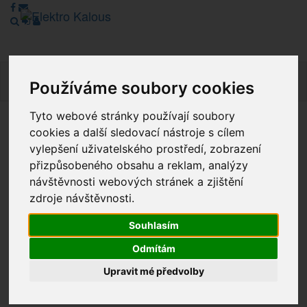
Navig
Používáme soubory cookies
Tyto webové stránky používají soubory
cookies a další sledovací nástroje s cílem
Vážení zákazníci, v tuto chvíli je Náš internetový obchod v
režimu Katalogu. Objednávky on-line nyní nelze vyřídit.
vylepšení uživatelského prostředí, zobrazení
Děkujeme za pochopení.
přizpůsobeného obsahu a reklam, analýzy
návštěvnosti webových stránek a zjištění
zdroje návštěvnosti.
Výprodej
Souhlasím
Novinky
Odmítám
Upravit mé předvolby
Akce