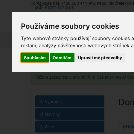
Kontaktujte nás +420 583 411 912 nebo info@elektro-
Používáme soubory cookies
Tyto webové stránky používají soubory cookies a 
reklam, analýzy návštěvnosti webových stránek a z
Souhlasím
Odmítám
Upravit mé předvolby
Vážení zákazníci, v tuto chvíli je Náš internetový 
Dom
Výprodej
Novinky
Akce
Nejl