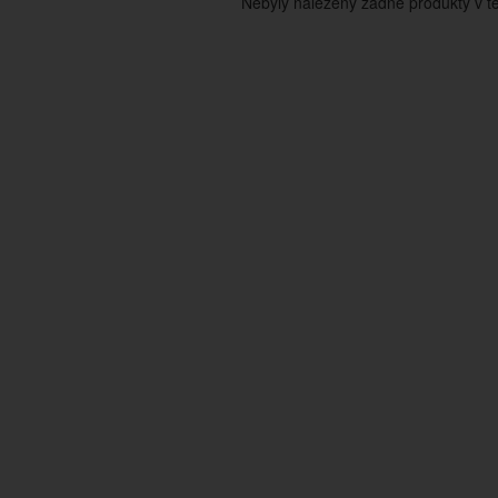
Nebyly nalezeny žádné produkty v tét