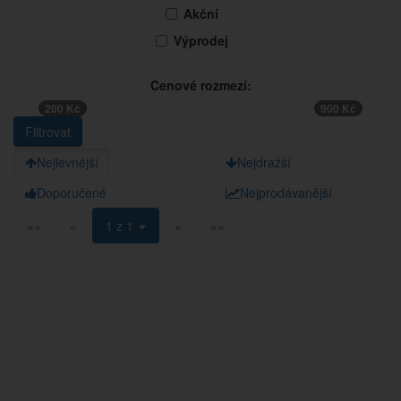
Akční
Výprodej
Cenové rozmezí:
200 Kč
900 Kč
Nejlevnější
Nejdražší
Doporučené
Nejprodávanější
««
«
1 z 1
»
»»