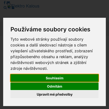
Používáme soubory cookies
Navig
Tyto webové stránky používají soubory
cookies a další sledovací nástroje s cílem
Vážení zákazníci, v tuto chvíli je Náš internetový obchod v
vylepšení uživatelského prostředí, zobrazení
režimu Katalogu. Objednávky on-line nyní nelze vyřídit.
přizpůsobeného obsahu a reklam, analýzy
Děkujeme za pochopení.
návštěvnosti webových stránek a zjištění
zdroje návštěvnosti.
Výprodej
Souhlasím
Odmítám
Novinky
Upravit mé předvolby
Akce