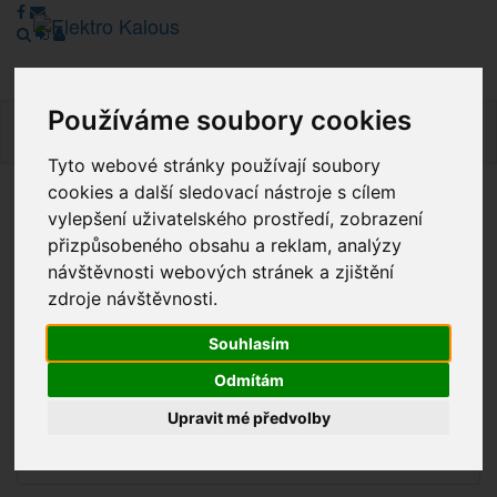
Používáme soubory cookies
Navig
Tyto webové stránky používají soubory
cookies a další sledovací nástroje s cílem
Vážení zákazníci, v tuto chvíli je Náš internetový obchod v
vylepšení uživatelského prostředí, zobrazení
režimu Katalogu. Objednávky on-line nyní nelze vyřídit.
přizpůsobeného obsahu a reklam, analýzy
Děkujeme za pochopení.
návštěvnosti webových stránek a zjištění
zdroje návštěvnosti.
Souhlasím
Výprodej
Odmítám
Novinky
Upravit mé předvolby
Akce