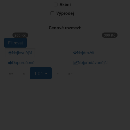
Akční
Výprodej
Cenové rozmezí:
260 Kč
300 Kč
Nejlevnější
Nejdražší
Doporučené
Nejprodávanější
««
«
1 z 1
»
»»