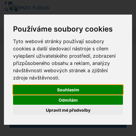
Používáme soubory cookies
Navig
Tyto webové stránky používají soubory
cookies a další sledovací nástroje s cílem
vylepšení uživatelského prostředí, zobrazení
Vážení zákazníci, v tuto chvíli je Náš internetový obchod v
přizpůsobeného obsahu a reklam, analýzy
režimu Katalogu. Objednávky on-line nyní nelze vyřídit.
návštěvnosti webových stránek a zjištění
Děkujeme za pochopení.
zdroje návštěvnosti.
Souhlasím
Výprodej
Odmítám
Novinky
Upravit mé předvolby
Akce