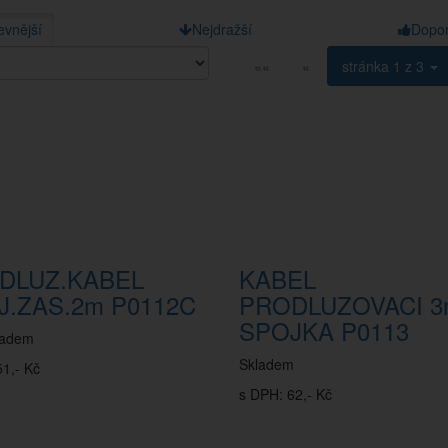
evnější
Nejdražší
Dopo
««
«
stránka
1 z 3
DLUZ.KABEL
KABEL
J.ZAS.2m P0112C
PRODLUZOVACI 
SPOJKA P0113
ladem
Skladem
1,- Kč
s DPH: 62,- Kč