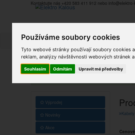
Kontaktujte nás +420 583 411 912 nebo info@elektro-
Používáme soubory cookies
Tyto webové stránky používají soubory cookies a 
reklam, analýzy návštěvnosti webových stránek a z
Souhlasím
Odmítám
Upravit mé předvolby
Vážení zákazníci, v tuto chvíli je Náš internetový 
Pro
Výprodej
Kabely
Novinky
Akce
Cenové