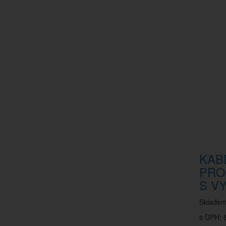
KAB
PRO
S VY
Sklade
s DPH: 8