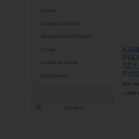
Ostatní
Sortiment MOVIDA
Sortiment SODASTREAM
KAB
Svítidla
PRO
Svítidla dle značek
3Z/
P13
Zdroje světla
Není sk
s DPH: 6