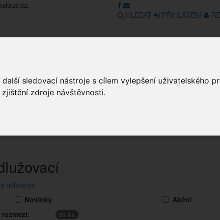
kalous.cz.
HLEDAT
PŘIHLÁŠENÍ
RE
Obchod
GDPR
Obchodní pod
další sledovací nástroje s cílem vylepšení uživatelského 
jištění zdroje návštěvnosti.
Ob
obchod v režimu Katalogu. Objednávky on-line nyní nelze vyřídit. Děkuje
dlužovací
 s ochranou
Novinky
Akční
 rozmezí:
50 Kč