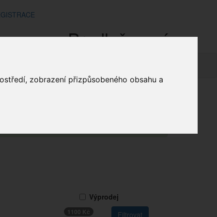
GISTRACE
Prodlužovací
mínky
Doprava a platba
Kontakt
Košík
prostředí, zobrazení přizpůsobeného obsahu a
chod
Instal. Mater
Kabely
Prodlužovací
me za pochopení.
Výprodej
1100 Kč