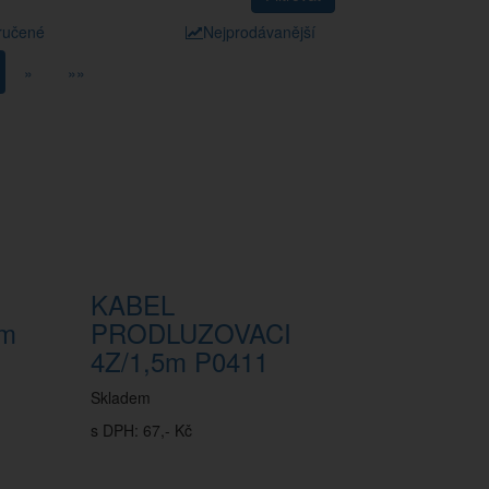
ručené
Nejprodávanější
»
»»
KABEL
3m
PRODLUZOVACI
4Z/1,5m P0411
Skladem
s DPH: 67,- Kč