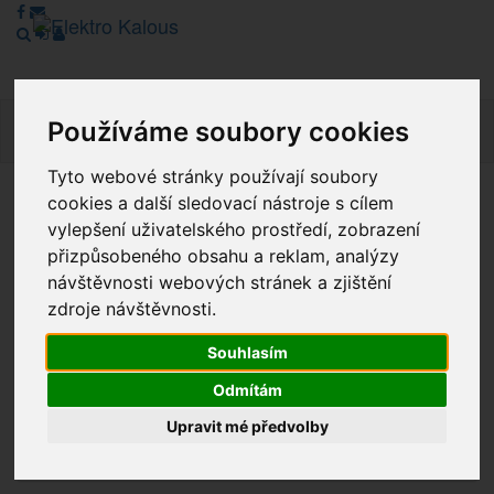
Používáme soubory cookies
Navig
Tyto webové stránky používají soubory
cookies a další sledovací nástroje s cílem
Vážení zákazníci, v tuto chvíli je Náš internetový obchod v
vylepšení uživatelského prostředí, zobrazení
režimu Katalogu. Objednávky on-line nyní nelze vyřídit.
přizpůsobeného obsahu a reklam, analýzy
Děkujeme za pochopení.
návštěvnosti webových stránek a zjištění
zdroje návštěvnosti.
Výprodej
Souhlasím
Odmítám
Novinky
Upravit mé předvolby
Akce