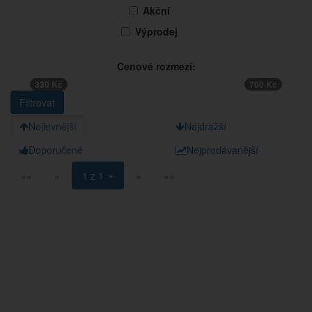
Akční
Výprodej
Cenové rozmezí:
330 Kč
700 Kč
Nejlevnější
Nejdražší
Doporučené
Nejprodávanější
««
«
1 z 1
»
»»