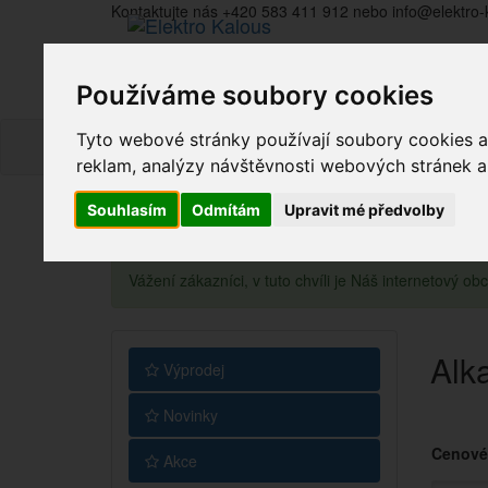
Kontaktujte nás +420 583 411 912 nebo info@elektro-
Používáme soubory cookies
Tyto webové stránky používají soubory cookies a 
reklam, analýzy návštěvnosti webových stránek a z
Souhlasím
Odmítám
Upravit mé předvolby
Vážení zákazníci, v tuto chvíli je Náš internetový 
Alka
Výprodej
Novinky
Cenové
Akce