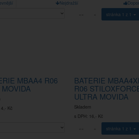
evnější
Nejdražší
Dopo
««
«
stránka
1 z 1
ERIE MBAA4 R06
BATERIE MBAA4X
. MOVIDA
R06 STILOXFORC
ULTRA MOVIDA
m
Skladem
4,- Kč
s DPH: 16,- Kč
««
«
stránka
1 z 1