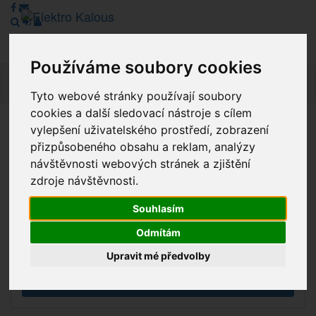
Používáme soubory cookies
Navig
Tyto webové stránky používají soubory
cookies a další sledovací nástroje s cílem
vylepšení uživatelského prostředí, zobrazení
Vážení zákazníci, v tuto chvíli je Náš internetový obchod v
přizpůsobeného obsahu a reklam, analýzy
režimu Katalogu. Objednávky on-line nyní nelze vyřídit.
návštěvnosti webových stránek a zjištění
Děkujeme za pochopení.
zdroje návštěvnosti.
Souhlasím
Výprodej
Odmítám
Novinky
Upravit mé předvolby
Akce